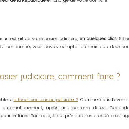
reur de la République
en charge de votre domicile.
r un extrait de votre casier judiciaire,
en quelques clics
. S'il
été condamné, vous devrez compter au moins de deux semai
sier judiciaire, comment faire ?
ible d'
effacer son casier judiciaire ?
Comme nous l'avons vu,
nt automatiquement, après une certaine durée. Cepend
our l'effacer
. Pour cela, il faut présenter une requête au jug