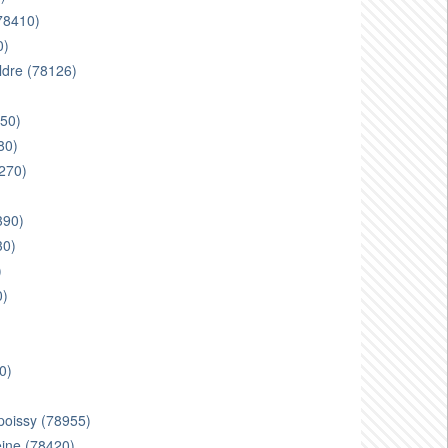
(78410)
0)
ldre (78126)
550)
80)
8270)
)
390)
30)
)
0)
0)
 poissy (78955)
eine (78420)