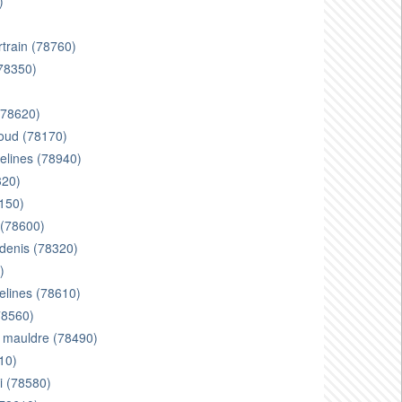
)
rtrain (78760)
(78350)
 (78620)
cloud (78170)
velines (78940)
320)
8150)
i (78600)
 denis (78320)
)
velines (78610)
78560)
r mauldre (78490)
10)
oi (78580)