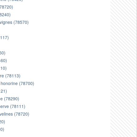
(78720)
78240)
 vignes (78570)
8117)
50)
460)
310)
gre (78113)
e honorine (78700)
121)
ne (78290)
serve (78111)
velines (78720)
20)
90)