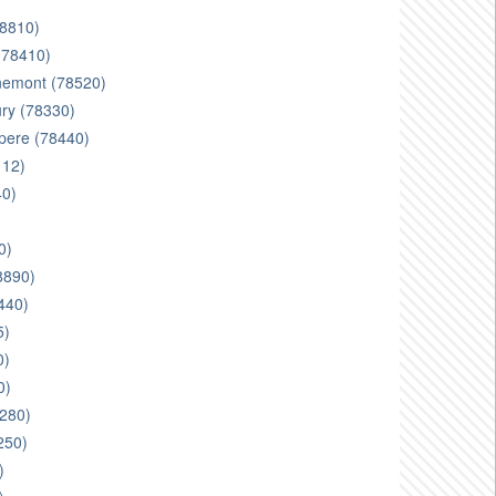
78810)
 (78410)
ennemont (78520)
ury (78330)
 pere (78440)
112)
40)
0)
8890)
8440)
5)
0)
0)
8280)
250)
)