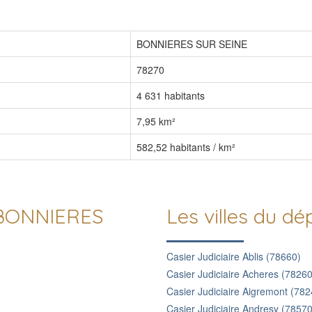
BONNIERES SUR SEINE
78270
4 631 habitants
7,95 km²
582,52 habitants / km²
e BONNIERES
Les villes du 
Casier Judiciaire Ablis (78660)
Casier Judiciaire Acheres (78260
Casier Judiciaire Aigremont (782
Casier Judiciaire Andresy (78570