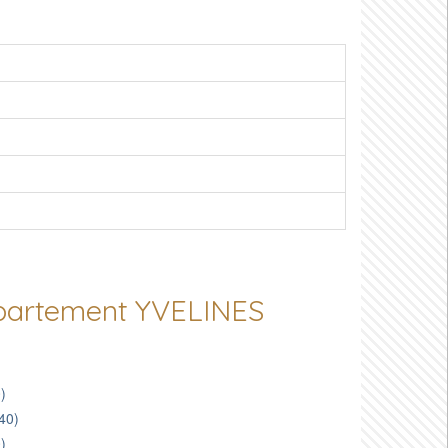
département YVELINES
)
40)
)