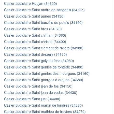
Casier Judiciaire Roujan (34320)
Casier Judiciaire Saint andre de sangonis (34725)
Casier Judiciaire Saint aunes (34130)
Casier Judiciaire Saint bauzille de putois (34190)
Casier Judiciaire Saint bres (34670)
Casier Judiciaire Saint chinian (34360)
Casier Judiciaire Saint christol (34400)
Casier Judiciaire Saint clement de riviere (34980)
Casier Judiciaire Saint drezery (34160)
Casier Judiciaire Saint gely du fesc (34980)
Casier Judiciaire Saint genies de fontedit (34480)
Casier Judiciaire Saint genies des mourgues (34160)
Casier Judiciaire Saint georges d orques (34680)
Casier Judiciaire Saint jean de fos (34150)
Casier Judiciaire Saint jean de vedas (34430)
Casier Judiciaire Saint just (34400)
Casier Judiciaire Saint martin de londres (34380)
Casier Judiciaire Saint mathieu de treviers (34270)