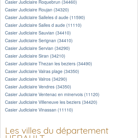
Casier Judiciaire Roquebrun (34460)
Casier Judiciaire Roujan (34320)
Casier Judiciaire Salleles d aude (11590)
Casier Judiciaire Salles d aude (11110)
Casier Judiciaire Sauvian (34410)
Casier Judiciaire Serignan (34410)
Casier Judiciaire Servian (34290)
Casier Judiciaire Siran (34210)
Casier Judiciaire Thezan les beziers (34490)
Casier Judiciaire Valras plage (34350)
Casier Judiciaire Valros (34290)
Casier Judiciaire Vendres (34350)
Casier Judiciaire Ventenac en minervois (11120)
Casier Judiciaire Villeneuve les beziers (34420)
Casier Judiciaire Vinassan (11110)
Les villes du département