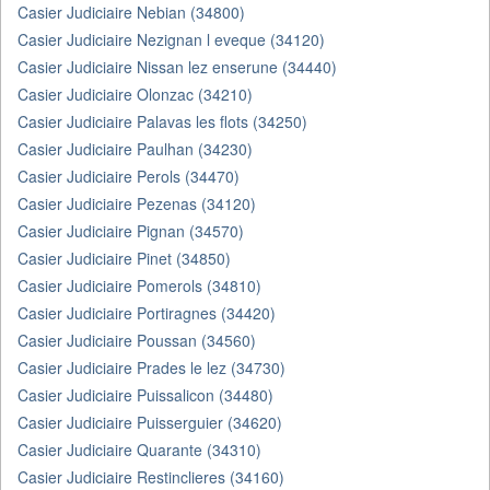
Casier Judiciaire Nebian (34800)
Casier Judiciaire Nezignan l eveque (34120)
Casier Judiciaire Nissan lez enserune (34440)
Casier Judiciaire Olonzac (34210)
Casier Judiciaire Palavas les flots (34250)
Casier Judiciaire Paulhan (34230)
Casier Judiciaire Perols (34470)
Casier Judiciaire Pezenas (34120)
Casier Judiciaire Pignan (34570)
Casier Judiciaire Pinet (34850)
Casier Judiciaire Pomerols (34810)
Casier Judiciaire Portiragnes (34420)
Casier Judiciaire Poussan (34560)
Casier Judiciaire Prades le lez (34730)
Casier Judiciaire Puissalicon (34480)
Casier Judiciaire Puisserguier (34620)
Casier Judiciaire Quarante (34310)
Casier Judiciaire Restinclieres (34160)