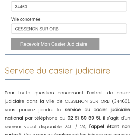
Ville concernée
Recevoir Mon Casier Judiciaire
Service du casier judiciaire
Pour toute question concernant l'extrait de casier
judiciaire dans la ville de CESSENON SUR ORB (34460),
vous pouvez joindre le
service du casier judiciaire
national
par téléphone au
02 51 89 89 51
, il s'agit d'un
serveur vocal disponible 24h / 24,
l'appel étant non
surtaxé
. Vous pouvez également les joindre par courrier