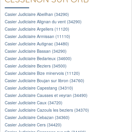
Casier Judiciaire Abeilhan (34290)
Casier Judiciaire Alignan du vent (34290)
Casier Judiciaire Argeliers (11120)
Casier Judiciaire Armissan (11110)
Casier Judiciaire Autignac (34480)
Casier Judiciaire Bassan (34290)
Casier Judiciaire Bedarieux (34600)
Casier Judiciaire Beziers (34500)
Casier Judiciaire Bize minervois (11120)
Casier Judiciaire Boujan sur libron (34760)
Casier Judiciaire Capestang (34310)
Casier Judiciaire Causses et veyran (34490)
Casier Judiciaire Caux (34720)
Casier Judiciaire Cazouls les beziers (34370)
Casier Judiciaire Cebazan (34360)
Casier Judiciaire Cers (34420)