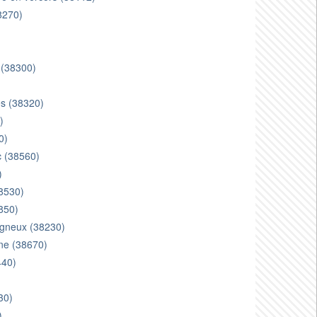
8270)
u (38300)
)
es (38320)
)
0)
c (38560)
)
38530)
850)
agneux (38230)
one (38670)
440)
30)
)