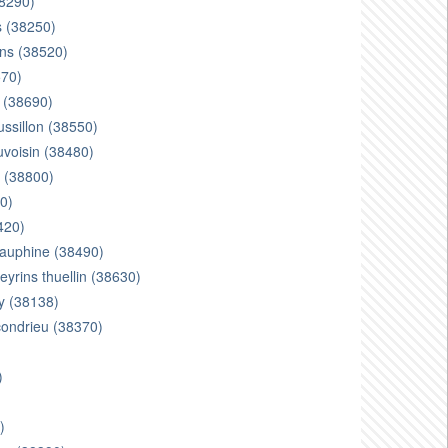
38290)
s (38250)
ans (38520)
570)
s (38690)
ussillon (38550)
uvoisin (38480)
x (38800)
60)
420)
dauphine (38490)
eyrins thuellin (38630)
ey (38138)
condrieu (38370)
)
)
)