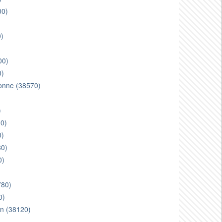
00)
0)
00)
0)
donne (38570)
)
10)
0)
30)
0)
)
780)
0)
lon (38120)