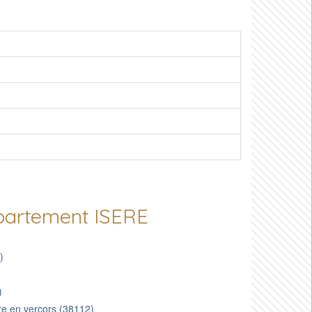
épartement ISERE
)
)
re en vercors (38112)