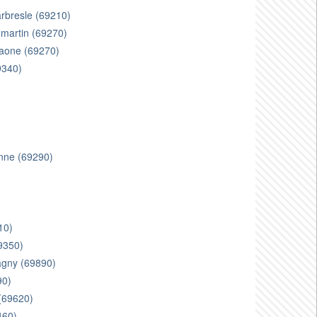
 arbresle (69210)
 martin (69270)
saone (69270)
9340)
enne (69290)
)
10)
69350)
vagny (69890)
90)
 (69620)
460)