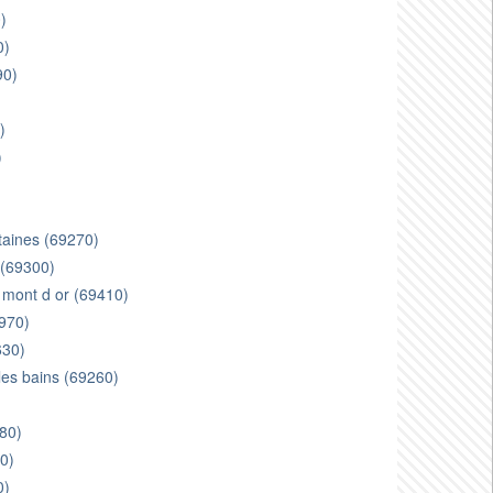
)
0)
90)
)
)
ntaines (69270)
e (69300)
 mont d or (69410)
9970)
630)
les bains (69260)
380)
0)
0)