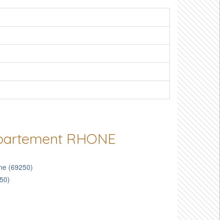
département RHONE
one (69250)
550)
)