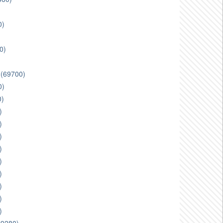
0)
0)
e (69700)
0)
0)
)
)
)
)
)
)
)
)
)