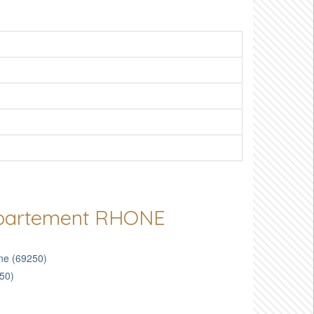
département RHONE
one (69250)
550)
)