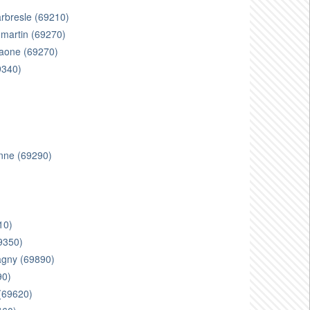
 arbresle (69210)
 martin (69270)
saone (69270)
9340)
enne (69290)
)
10)
69350)
vagny (69890)
90)
 (69620)