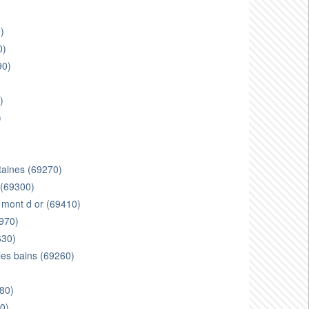
)
0)
90)
)
)
ntaines (69270)
e (69300)
 mont d or (69410)
9970)
630)
les bains (69260)
380)
0)