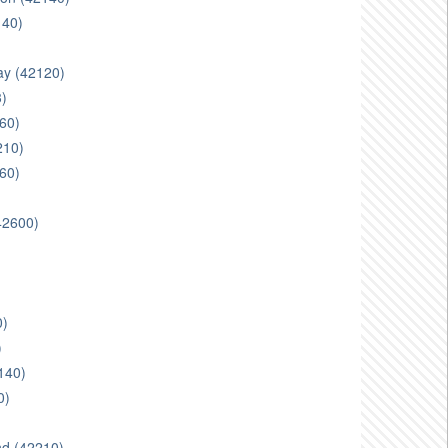
140)
ay (42120)
3)
460)
210)
60)
(42600)
)
0)
)
140)
0)
and (42210)