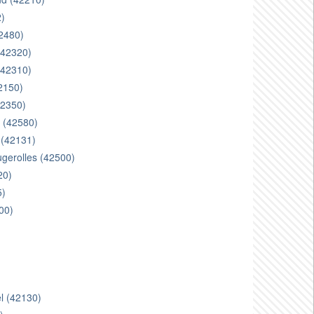
2)
42480)
 (42320)
(42310)
42150)
42350)
z (42580)
r (42131)
ugerolles (42500)
20)
5)
00)
)
el (42130)