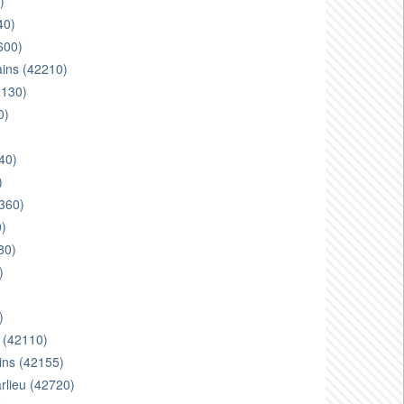
)
40)
600)
ains (42210)
2130)
0)
)
40)
)
2360)
0)
80)
)
)
)
s (42110)
ains (42155)
arlieu (42720)