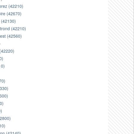
forez (42210)
oire (42670)
n (42130)
ntrond (42210)
iest (42560)
)
 (42220)
0)
10)
70)
2330)
2600)
0)
0)
42800)
10)
lyon (42140)