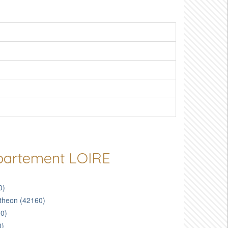
épartement LOIRE
0)
utheon (42160)
30)
0)