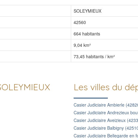
SOLEYMIEUX
42560
664 habitants
9,04 km²
73,45 habitants / km²
e SOLEYMIEUX
Les villes du d
Casier Judiciaire Ambierle (4282
Casier Judiciaire Andrezieux bo
Casier Judiciaire Aveizieux (423
Casier Judiciaire Balbigny (4251
Casier Judiciaire Bellegarde en 