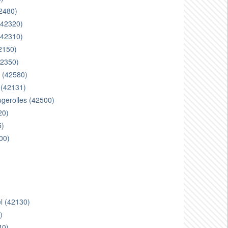
42480)
 (42320)
(42310)
42150)
42350)
z (42580)
r (42131)
ugerolles (42500)
20)
5)
00)
)
el (42130)
)
40)