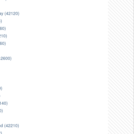
ay (42120)
3)
460)
210)
60)
(42600)
)
0)
)
140)
0)
and (42210)
2)