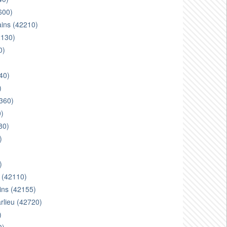
600)
ains (42210)
2130)
0)
)
40)
)
2360)
0)
80)
)
)
)
s (42110)
ains (42155)
arlieu (42720)
)