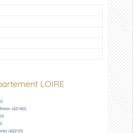
épartement LOIRE
0)
utheon (42160)
30)
0)
forez (42210)