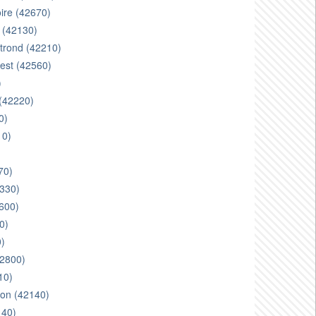
oire (42670)
n (42130)
ntrond (42210)
iest (42560)
)
 (42220)
0)
10)
70)
2330)
2600)
0)
0)
42800)
10)
lyon (42140)
140)