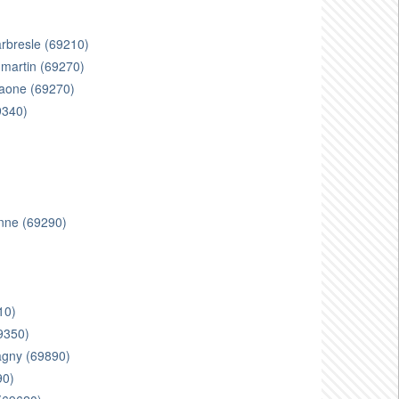
 arbresle (69210)
 martin (69270)
saone (69270)
9340)
enne (69290)
)
10)
69350)
vagny (69890)
90)