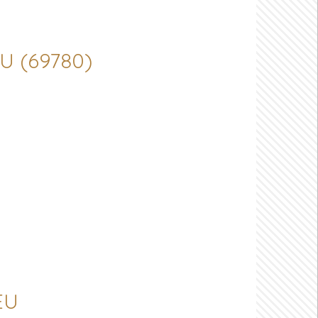
EU (69780)
EU