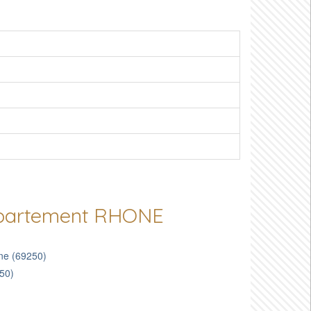
département RHONE
one (69250)
550)
)