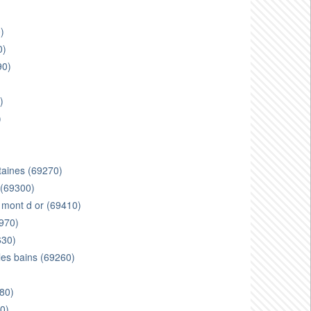
)
0)
90)
)
)
ntaines (69270)
e (69300)
 mont d or (69410)
9970)
630)
les bains (69260)
380)
0)